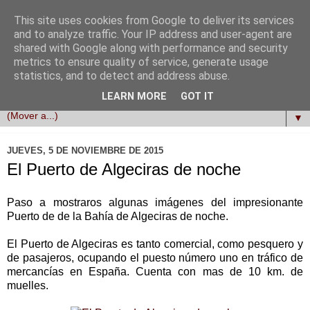
This site uses cookies from Google to deliver its services
cadizvisual
and to analyze traffic. Your IP address and user-agent are
shared with Google along with performance and security
metrics to ensure quality of service, generate usage
Cadizvisual es un espacio para el disfrute de las
statistics, and to detect and address abuse.
peculiaridades de la provincia de Cádiz.
LEARN MORE
GOT IT
▼
JUEVES, 5 DE NOVIEMBRE DE 2015
El Puerto de Algeciras de noche
Paso a mostraros algunas imágenes del impresionante
Puerto de de la Bahía de Algeciras de noche.
El Puerto de Algeciras es tanto comercial, como pesquero y
de pasajeros, ocupando el puesto número uno en tráfico de
mercancías en España. Cuenta con mas de 10 km. de
muelles.