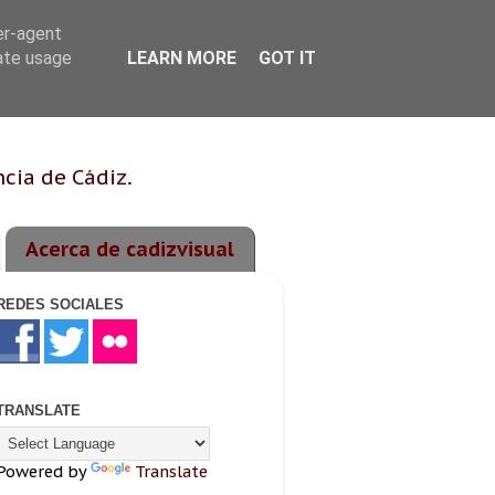
er-agent
rate usage
LEARN MORE
GOT IT
ncia de Cádiz.
Acerca de cadizvisual
REDES SOCIALES
TRANSLATE
Powered by
Translate