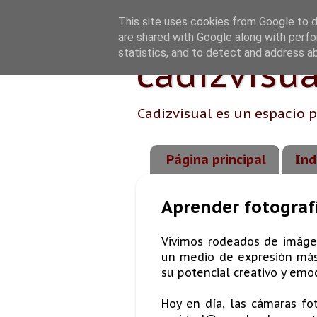
This site uses cookies from Google to de
are shared with Google along with perfo
statistics, and to detect and address a
cadizvisua
Cadizvisual es un espacio p
Página principal
Ind
Aprender fotograf
Vivimos rodeados de imágen
un medio de expresión más 
su potencial creativo y emoc
Hoy en día, las cámaras fot