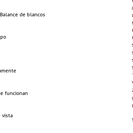
 Balance de blancos
mpo
tamente
ue funcionan
 vista