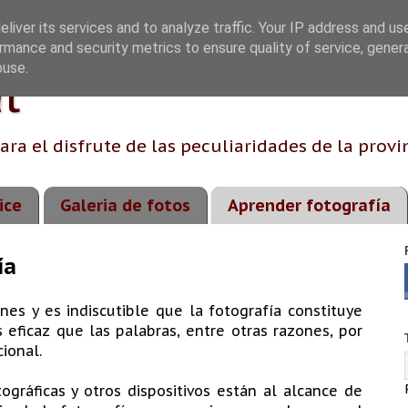
liver its services and to analyze traffic. Your IP address and us
rmance and security metrics to ensure quality of service, gene
buse.
l
ara el disfrute de las peculiaridades de la provi
ice
Galeria de fotos
Aprender fotografía
ía
es y es indiscutible que la fotografía constituye
eficaz que las palabras, entre otras razones, por
ional.
ográficas y otros dispositivos están al alcance de