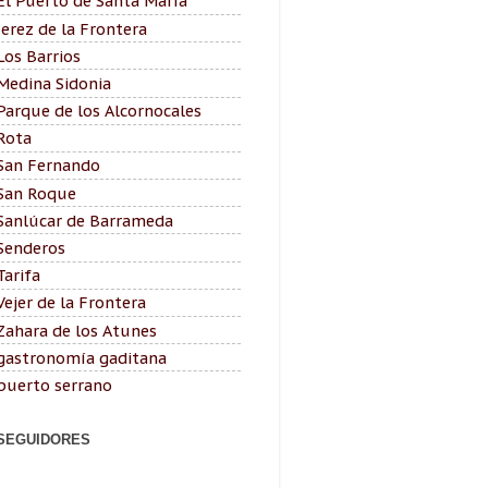
El Puerto de Santa María
Jerez de la Frontera
Los Barrios
Medina Sidonia
Parque de los Alcornocales
Rota
San Fernando
San Roque
Sanlúcar de Barrameda
Senderos
Tarifa
Vejer de la Frontera
Zahara de los Atunes
gastronomía gaditana
puerto serrano
SEGUIDORES